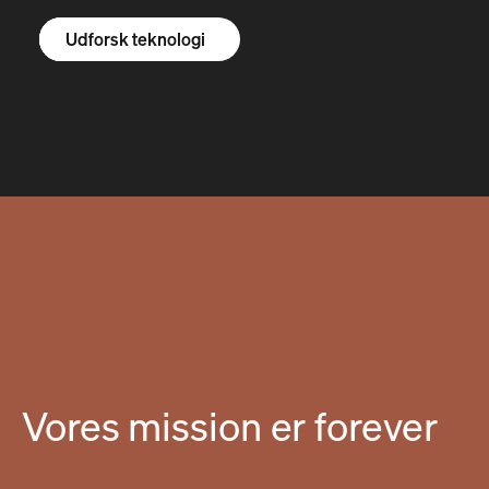
Udforsk R1S
Udforsk R1T
Udforsk varevogne
Udforsk teknologi
Vores mission er forever