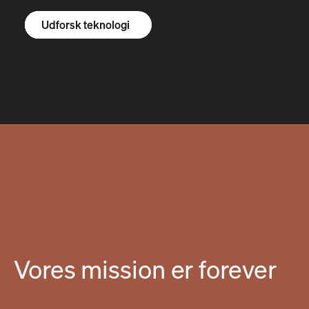
Udforsk R1S
Udforsk R1T
Udforsk varevogne
Udforsk teknologi
Vores mission er forever