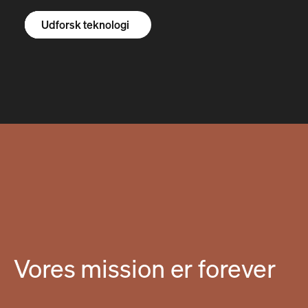
Udforsk R1S
Udforsk R1T
Udforsk varevogne
Udforsk teknologi
Vores mission er forever