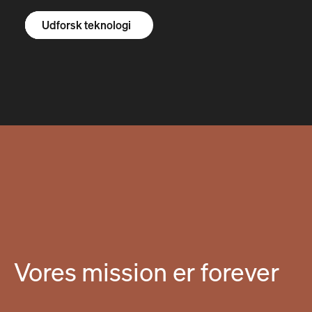
Udforsk R1S
Udforsk R1T
Udforsk varevogne
Udforsk teknologi
Vores mission er forever