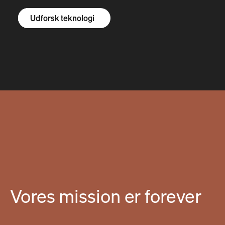
Udforsk R1S
Udforsk R1T
Udforsk varevogne
Udforsk teknologi
Vores mission er forever