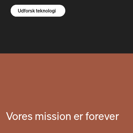
Udforsk R1S
Udforsk R1T
Udforsk varevogne
Udforsk teknologi
Vores mission er forever