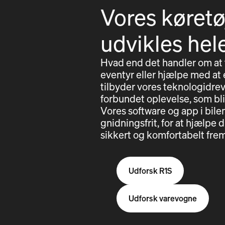
Vores køretø
udvikles hel
Hvad end det handler om at
eventyr eller hjælpe med at e
tilbyder vores teknologidrev
forbundet oplevelse, som bl
Vores software og app i bil
gnidningsfrit, for at hjælp
sikkert og komfortabelt frem
Udforsk R1S
Udforsk varevogne