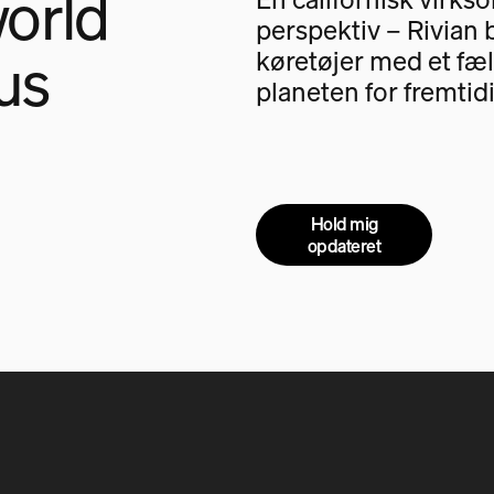
orld
perspektiv – Rivian 
us
køretøjer med et fæl
planeten for fremtid
Hold mig
opdateret