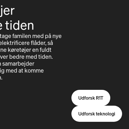
jer
e tiden
 tage familen med på nye
lektrificere flåder, så
ne køretøjer en fuldt
iver bedre med tiden.
en samarbejder
e dig med at komme
.
Udforsk R1T
Udforsk teknologi