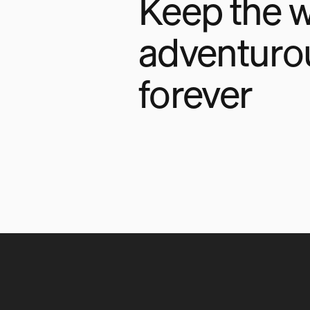
Keep the w
adventuro
forever