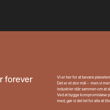
r forever
Vi er her for at bevare planete
Det er et stor mål – men vi men
industrier står sammen om at 
Ved at bygge kompromisløse pr
med, gør vi det let for alle at ti