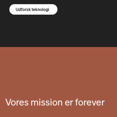
Udforsk R1S
Udforsk R1T
Udforsk varevogne
Udforsk teknologi
Vores mission er forever