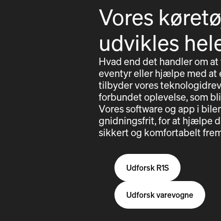
Vores køretø
udvikles hel
Hvad end det handler om at
eventyr eller hjælpe med at e
tilbyder vores teknologidrev
forbundet oplevelse, som bl
Vores software og app i bil
gnidningsfrit, for at hjælp
sikkert og komfortabelt frem
Udforsk R1S
Udforsk varevogne