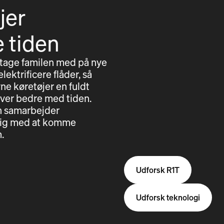
jer
e tiden
 tage familen med på nye
lektrificere flåder, så
ne køretøjer en fuldt
iver bedre med tiden.
en samarbejder
e dig med at komme
.
Udforsk R1T
Udforsk teknologi