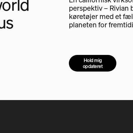
orld
perspektiv – Rivian 
us
køretøjer med et fæl
planeten for fremtid
Hold mig
opdateret