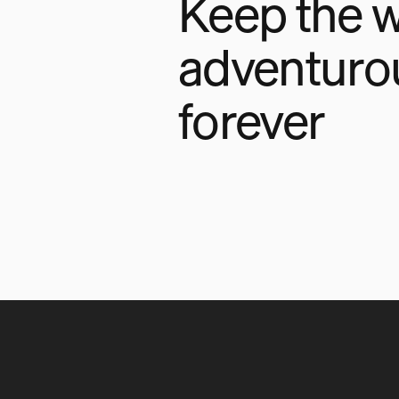
Keep the w
adventuro
forever