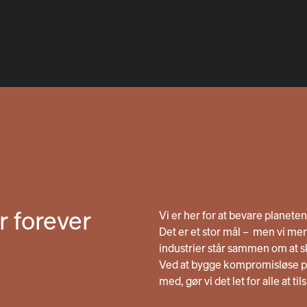
r forever
Vi er her for at bevare planete
Det er et stor mål – men vi men
industrier står sammen om at 
Ved at bygge kompromisløse pr
med, gør vi det let for alle at ti