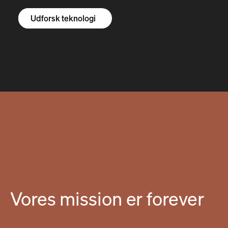
Udforsk R1S
Udforsk R1T
Udforsk varevogne
Udforsk teknologi
Vores mission er forever