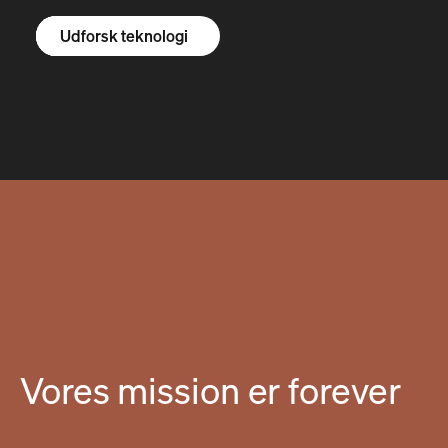
Udforsk R1S
Udforsk R1T
Udforsk varevogne
Udforsk teknologi
Vores mission er forever