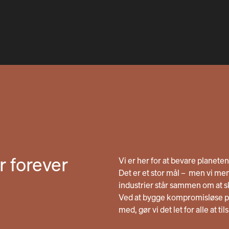
r forever
Vi er her for at bevare planete
Det er et stor mål – men vi men
industrier står sammen om at 
Ved at bygge kompromisløse pr
med, gør vi det let for alle at ti