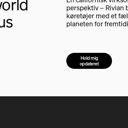
orld
perspektiv – Rivian 
us
køretøjer med et fæl
planeten for fremtid
Hold mig
opdateret