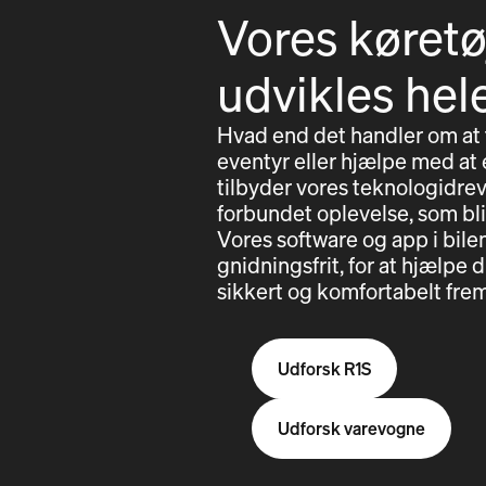
Vores køretø
udvikles hel
Hvad end det handler om at
eventyr eller hjælpe med at e
tilbyder vores teknologidrev
forbundet oplevelse, som bl
Vores software og app i bil
gnidningsfrit, for at hjælp
sikkert og komfortabelt frem
Udforsk R1S
Udforsk varevogne