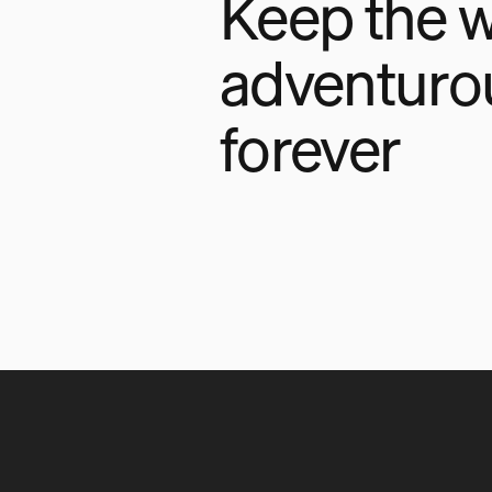
Keep the w
adventuro
forever