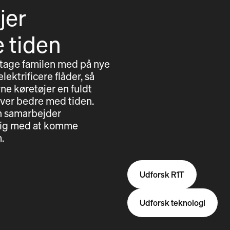
jer
e tiden
 tage familen med på nye
lektrificere flåder, så
ne køretøjer en fuldt
iver bedre med tiden.
en samarbejder
e dig med at komme
.
Udforsk R1T
Udforsk teknologi