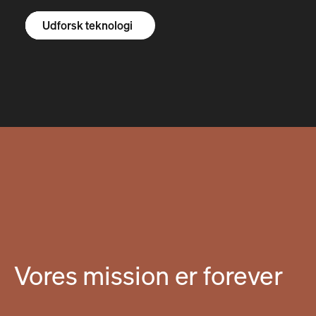
Udforsk R1S
Udforsk R1T
Udforsk varevogne
Udforsk teknologi
Vores mission er forever