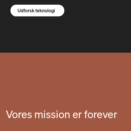
Udforsk R1S
Udforsk R1T
Udforsk varevogne
Udforsk teknologi
Vores mission er forever