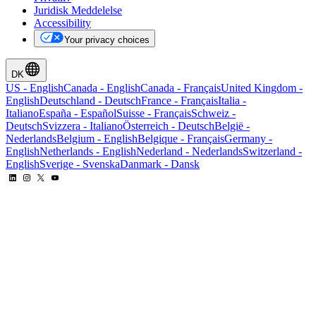
Juridisk Meddelelse
Accessibility
Your privacy choices
DK
US
-
English
Canada
-
English
Canada
-
Français
United Kingdom
-
English
Deutschland
-
Deutsch
France
-
Français
Italia
-
Italiano
España
-
Español
Suisse
-
Français
Schweiz
-
Deutsch
Svizzera
-
Italiano
Österreich
-
Deutsch
België
-
Nederlands
Belgium
-
English
Belgique
-
Français
Germany
-
English
Netherlands
-
English
Nederland
-
Nederlands
Switzerland
-
English
Sverige
-
Svenska
Danmark
-
Dansk