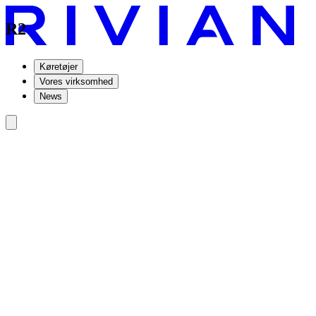
R2
Køretøjer
Vores virksomhed
News