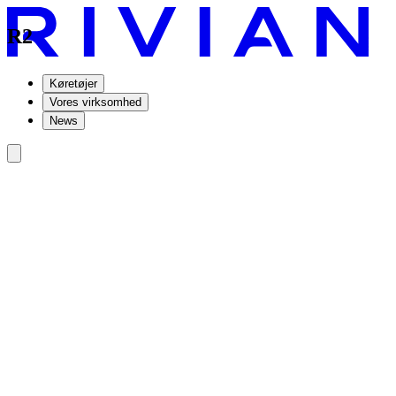
R2
Køretøjer
Vores virksomhed
News