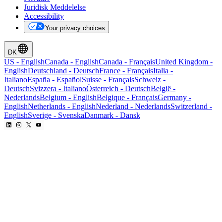
Juridisk Meddelelse
Accessibility
Your privacy choices
DK
US
-
English
Canada
-
English
Canada
-
Français
United Kingdom
-
English
Deutschland
-
Deutsch
France
-
Français
Italia
-
Italiano
España
-
Español
Suisse
-
Français
Schweiz
-
Deutsch
Svizzera
-
Italiano
Österreich
-
Deutsch
België
-
Nederlands
Belgium
-
English
Belgique
-
Français
Germany
-
English
Netherlands
-
English
Nederland
-
Nederlands
Switzerland
-
English
Sverige
-
Svenska
Danmark
-
Dansk