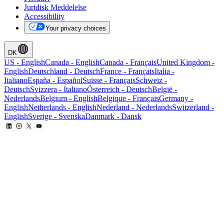
Juridisk Meddelelse
Accessibility
Your privacy choices
DK
US
-
English
Canada
-
English
Canada
-
Français
United Kingdom
-
English
Deutschland
-
Deutsch
France
-
Français
Italia
-
Italiano
España
-
Español
Suisse
-
Français
Schweiz
-
Deutsch
Svizzera
-
Italiano
Österreich
-
Deutsch
België
-
Nederlands
Belgium
-
English
Belgique
-
Français
Germany
-
English
Netherlands
-
English
Nederland
-
Nederlands
Switzerland
-
English
Sverige
-
Svenska
Danmark
-
Dansk