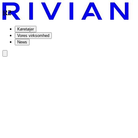
R2
Køretøjer
Vores virksomhed
News