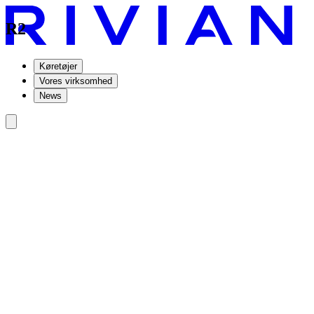
R2
Køretøjer
Vores virksomhed
News