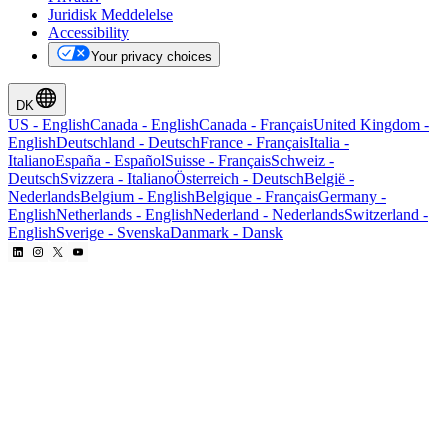
Juridisk Meddelelse
Accessibility
Your privacy choices
DK
US
-
English
Canada
-
English
Canada
-
Français
United Kingdom
-
English
Deutschland
-
Deutsch
France
-
Français
Italia
-
Italiano
España
-
Español
Suisse
-
Français
Schweiz
-
Deutsch
Svizzera
-
Italiano
Österreich
-
Deutsch
België
-
Nederlands
Belgium
-
English
Belgique
-
Français
Germany
-
English
Netherlands
-
English
Nederland
-
Nederlands
Switzerland
-
English
Sverige
-
Svenska
Danmark
-
Dansk