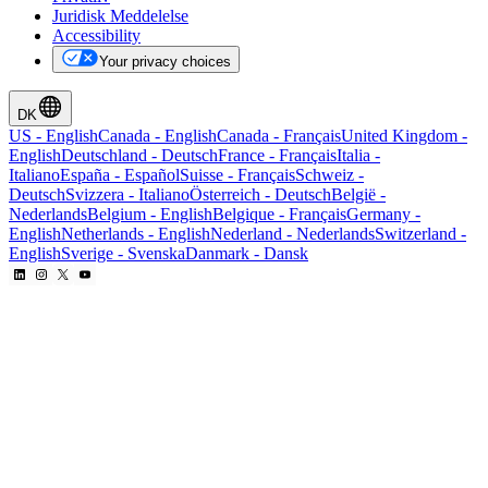
Juridisk Meddelelse
Accessibility
Your privacy choices
DK
US
-
English
Canada
-
English
Canada
-
Français
United Kingdom
-
English
Deutschland
-
Deutsch
France
-
Français
Italia
-
Italiano
España
-
Español
Suisse
-
Français
Schweiz
-
Deutsch
Svizzera
-
Italiano
Österreich
-
Deutsch
België
-
Nederlands
Belgium
-
English
Belgique
-
Français
Germany
-
English
Netherlands
-
English
Nederland
-
Nederlands
Switzerland
-
English
Sverige
-
Svenska
Danmark
-
Dansk