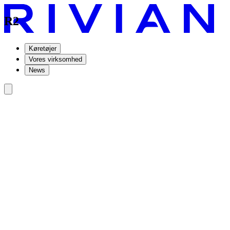
R2
Køretøjer
Vores virksomhed
News