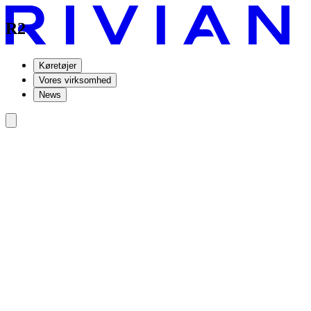
R2
Køretøjer
Vores virksomhed
News