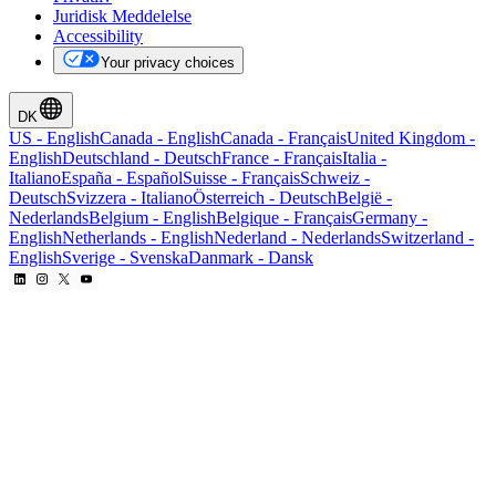
Juridisk Meddelelse
Accessibility
Your privacy choices
DK
US
-
English
Canada
-
English
Canada
-
Français
United Kingdom
-
English
Deutschland
-
Deutsch
France
-
Français
Italia
-
Italiano
España
-
Español
Suisse
-
Français
Schweiz
-
Deutsch
Svizzera
-
Italiano
Österreich
-
Deutsch
België
-
Nederlands
Belgium
-
English
Belgique
-
Français
Germany
-
English
Netherlands
-
English
Nederland
-
Nederlands
Switzerland
-
English
Sverige
-
Svenska
Danmark
-
Dansk