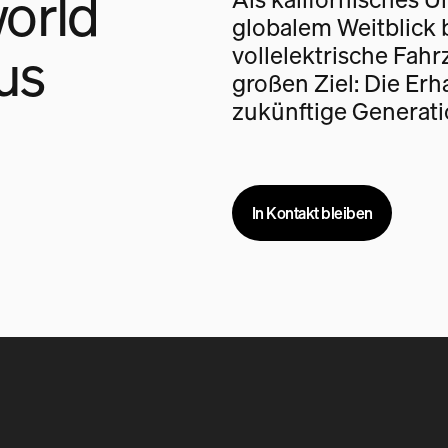
orld
globalem Weitblick 
us
vollelektrische Fah
großen Ziel: Die Erh
zukünftige Generati
In Kontakt bleiben