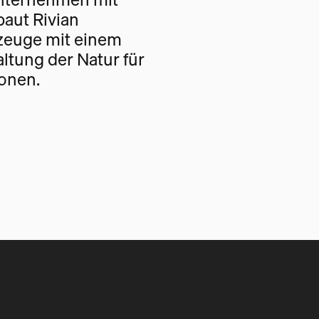
baut Rivian
rzeuge mit einem
altung der Natur für
onen.