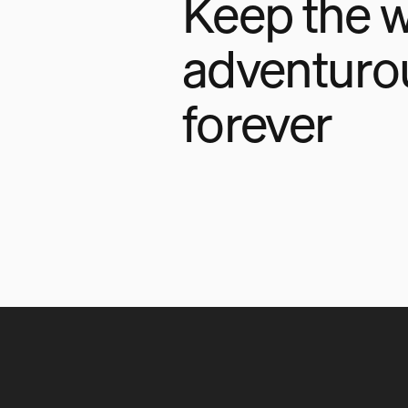
Keep the w
adventuro
forever