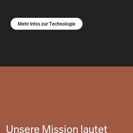
Mehr Infos zum R1S
Mehr Infos zum R1T
Mehr Infos zu Vans
Mehr Infos zur Technologie
Unsere Mission lautet