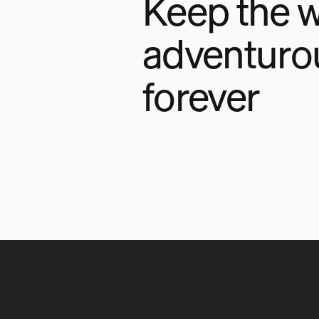
Keep the w
adventuro
forever