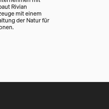
baut Rivian
rzeuge mit einem
altung der Natur für
onen.