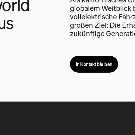
orld
globalem Weitblick 
us
vollelektrische Fah
großen Ziel: Die Erh
zukünftige Generati
In Kontakt bleiben