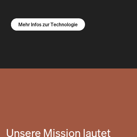
Mehr Infos zum R1S
Mehr Infos zum R1T
Mehr Infos zu Vans
Mehr Infos zur Technologie
Unsere Mission lautet