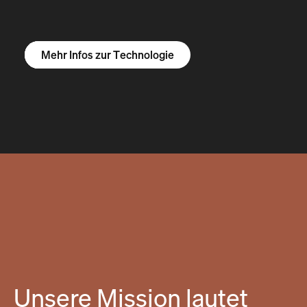
Mehr Infos zum R1S
Mehr Infos zum R1T
Mehr Infos zu Vans
Mehr Infos zur Technologie
Unsere Mission lautet