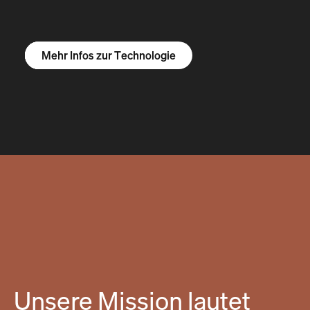
Mehr Infos zum R1S
Mehr Infos zum R1T
Mehr Infos zu Vans
Mehr Infos zur Technologie
Unsere Mission lautet