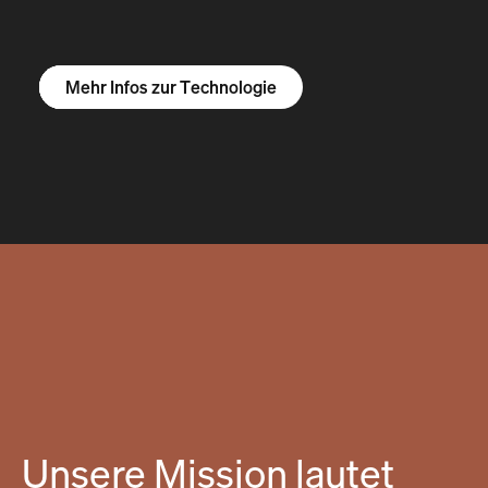
Mehr Infos zum R1S
Mehr Infos zum R1T
Mehr Infos zu Vans
Mehr Infos zur Technologie
Unsere Mission lautet