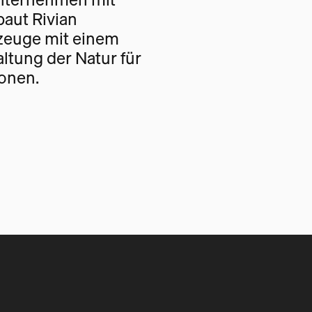
baut Rivian
rzeuge mit einem
altung der Natur für
onen.