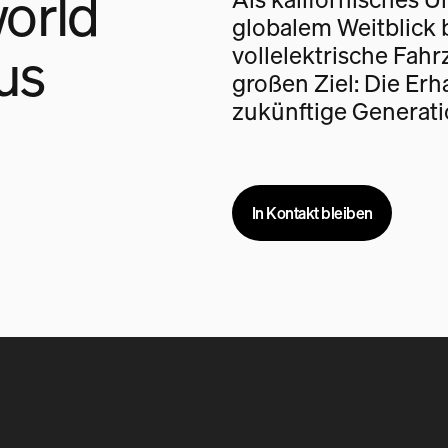
orld
globalem Weitblick 
us
vollelektrische Fah
großen Ziel: Die Erh
zukünftige Generati
In Kontakt bleiben