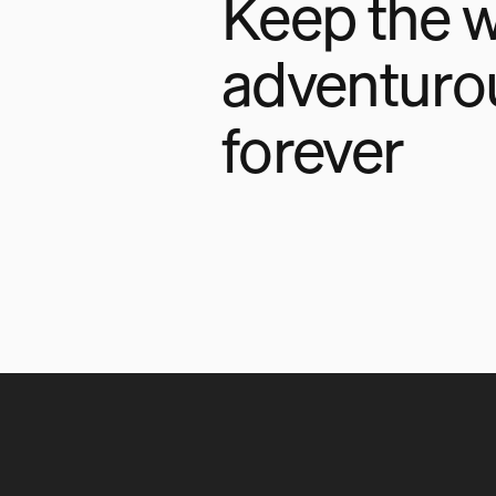
Keep the w
adventuro
forever