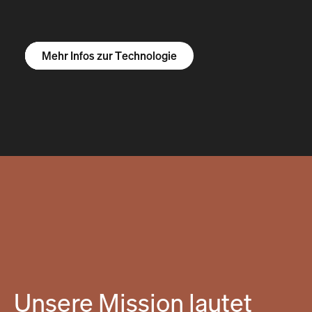
Mehr Infos zum R1S
Mehr Infos zum R1T
Mehr Infos zu Vans
Mehr Infos zur Technologie
Unsere Mission lautet