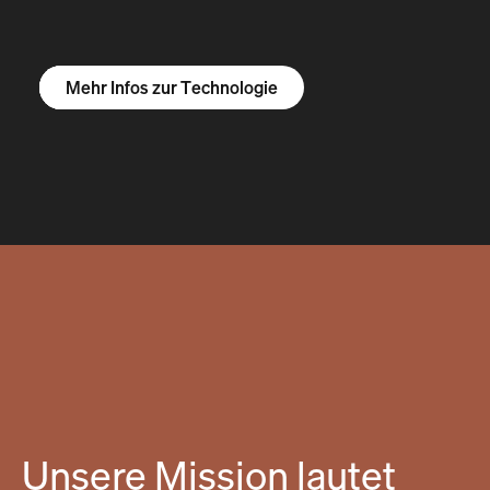
Mehr Infos zum R1S
Mehr Infos zum R1T
Mehr Infos zu Vans
Mehr Infos zur Technologie
Unsere Mission lautet