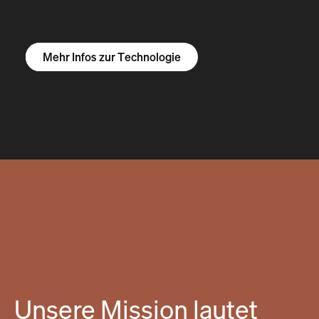
Mehr Infos zum R1S
Mehr Infos zum R1T
Mehr Infos zu Vans
Mehr Infos zur Technologie
Unsere Mission lautet