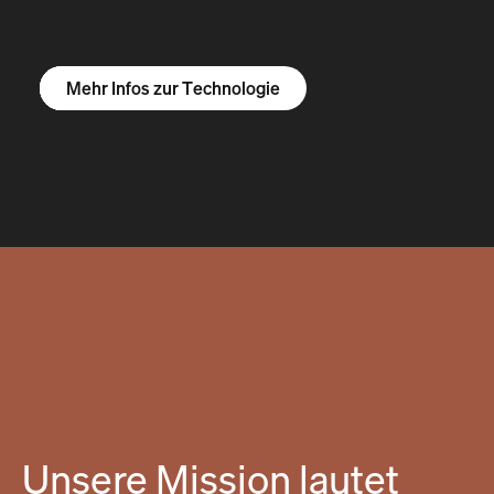
Mehr Infos zum R1S
Mehr Infos zum R1T
Mehr Infos zu Vans
Mehr Infos zur Technologie
Unsere Mission lautet