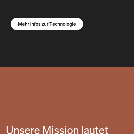
Mehr Infos zum R1S
Mehr Infos zum R1T
Mehr Infos zu Vans
Mehr Infos zur Technologie
Unsere Mission lautet