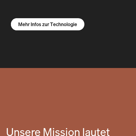
Mehr Infos zum R1S
Mehr Infos zum R1T
Mehr Infos zu Vans
Mehr Infos zur Technologie
Unsere Mission lautet