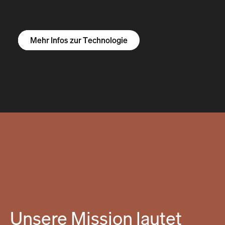
Mehr Infos zum R1S
Mehr Infos zum R1T
Mehr Infos zu Vans
Mehr Infos zur Technologie
Unsere Mission lautet