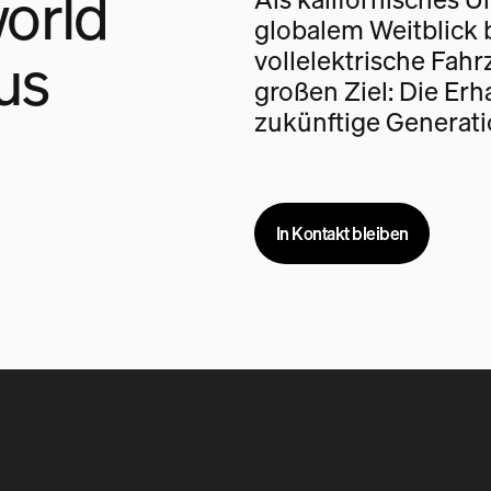
orld
globalem Weitblick 
us
vollelektrische Fah
großen Ziel: Die Erh
zukünftige Generati
In Kontakt bleiben