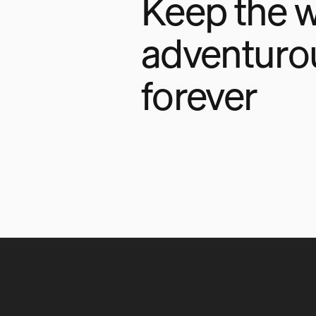
Keep the w
adventuro
forever