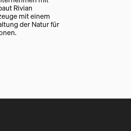
baut Rivian
rzeuge mit einem
altung der Natur für
onen.