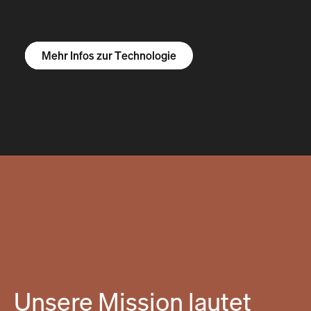
Mehr Infos zum R1S
Mehr Infos zum R1T
Mehr Infos zu Vans
Mehr Infos zur Technologie
Unsere Mission lautet