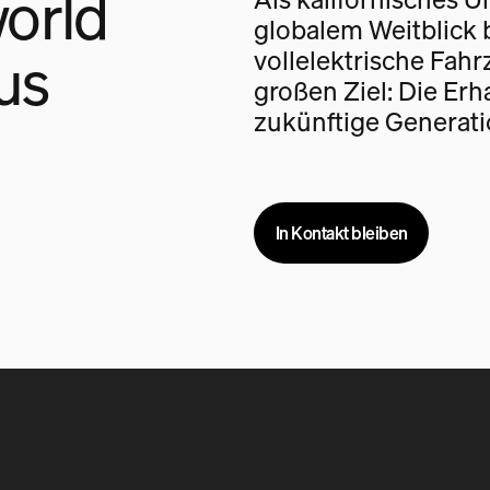
orld
globalem Weitblick 
us
vollelektrische Fah
großen Ziel: Die Erh
zukünftige Generati
In Kontakt bleiben