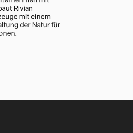
baut Rivian
rzeuge mit einem
altung der Natur für
onen.