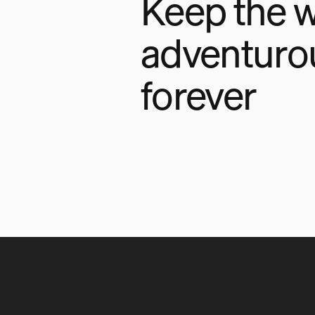
Keep the w
adventuro
forever