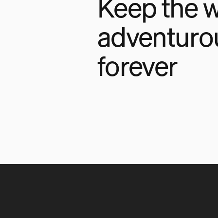
Keep the w
adventuro
forever