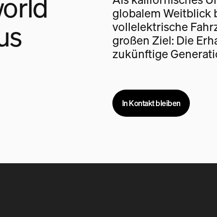
orld
globalem Weitblick 
us
vollelektrische Fah
großen Ziel: Die Erh
zukünftige Generati
In Kontakt bleiben