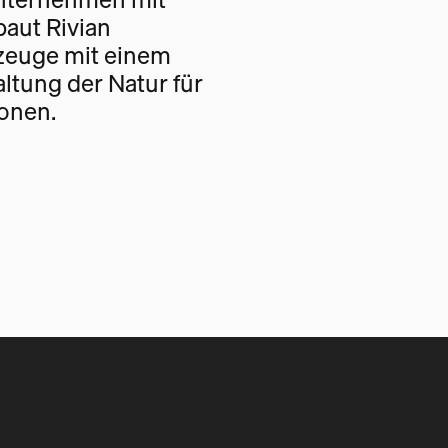
baut Rivian
rzeuge mit einem
altung der Natur für
onen.