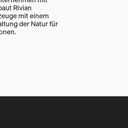
baut Rivian
rzeuge mit einem
altung der Natur für
onen.