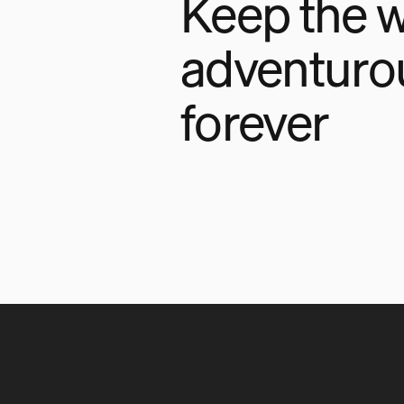
Keep the w
adventuro
forever