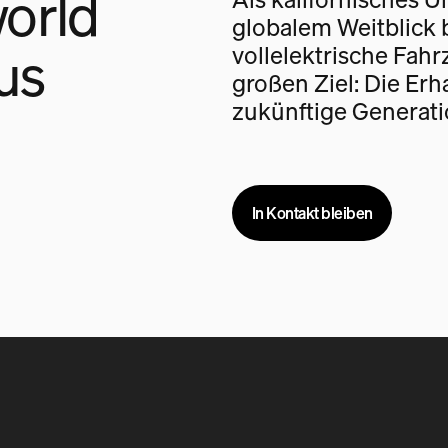
orld
globalem Weitblick 
us
vollelektrische Fah
großen Ziel: Die Erh
zukünftige Generati
In Kontakt bleiben