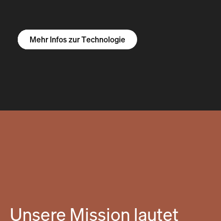
Mehr Infos zum R1S
Mehr Infos zum R1T
Mehr Infos zu Vans
Mehr Infos zur Technologie
Unsere Mission lautet