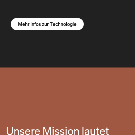
Mehr Infos zum R1S
Mehr Infos zum R1T
Mehr Infos zu Vans
Mehr Infos zur Technologie
Unsere Mission lautet