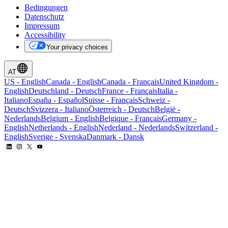
Bedingungen
Datenschutz
Impressum
Accessibility
Your privacy choices
AT
US
-
English
Canada
-
English
Canada
-
Français
United Kingdom
-
English
Deutschland
-
Deutsch
France
-
Français
Italia
-
Italiano
España
-
Español
Suisse
-
Français
Schweiz
-
Deutsch
Svizzera
-
Italiano
Österreich
-
Deutsch
België
-
Nederlands
Belgium
-
English
Belgique
-
Français
Germany
-
English
Netherlands
-
English
Nederland
-
Nederlands
Switzerland
-
English
Sverige
-
Svenska
Danmark
-
Dansk