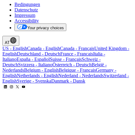
Bedingungen
Datenschutz
Impressum
Accessibility
Your privacy choices
AT
US
-
English
Canada
-
English
Canada
-
Français
United Kingdom
-
English
Deutschland
-
Deutsch
France
-
Français
Italia
-
Italiano
España
-
Español
Suisse
-
Français
Schweiz
-
Deutsch
Svizzera
-
Italiano
Österreich
-
Deutsch
België
-
Nederlands
Belgium
-
English
Belgique
-
Français
Germany
-
English
Netherlands
-
English
Nederland
-
Nederlands
Switzerland
-
English
Sverige
-
Svenska
Danmark
-
Dansk