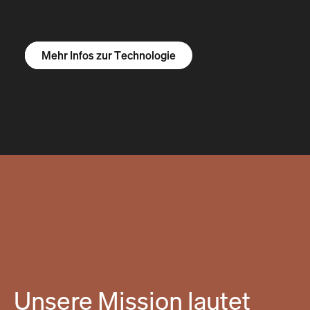
Mehr Infos zum R1S
Mehr Infos zum R1T
Mehr Infos zu Vans
Mehr Infos zur Technologie
Unsere Mission lautet