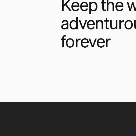
Keep the w
adventuro
forever