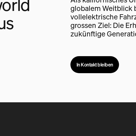
orld
globalem Weitblick 
us
vollelektrische Fah
grossen Ziel: Die Er
zukünftige Generati
In Kontakt bleiben