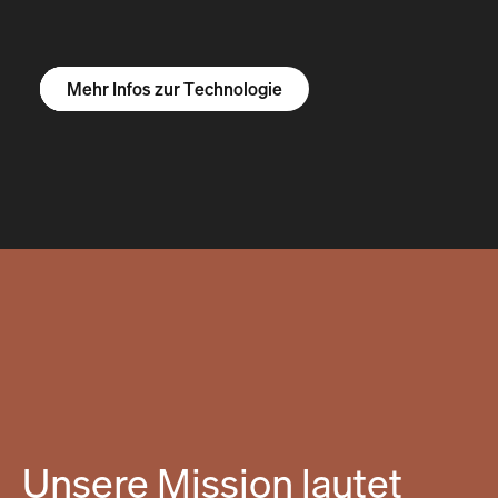
Mehr Infos zum R1S
Mehr Infos zum R1T
Mehr Infos zu Vans
Mehr Infos zur Technologie
Unsere Mission lautet