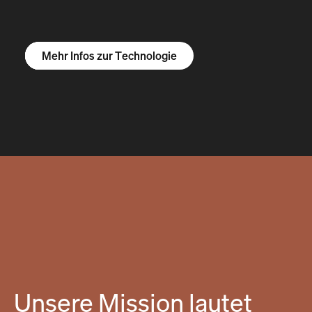
Mehr Infos zum R1S
Mehr Infos zum R1T
Mehr Infos zu Vans
Mehr Infos zur Technologie
Unsere Mission lautet