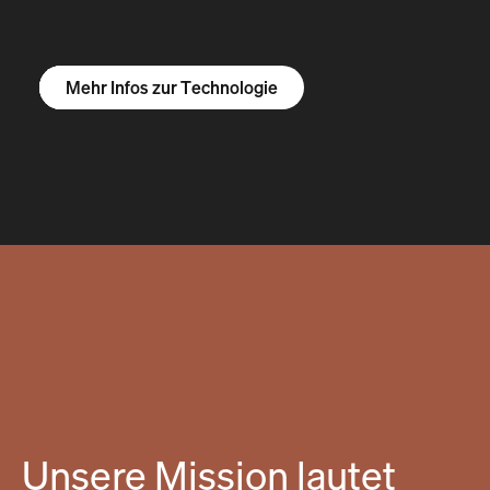
Mehr Infos zum R1S
Mehr Infos zum R1T
Mehr Infos zu Vans
Mehr Infos zur Technologie
Unsere Mission lautet