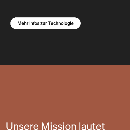
Mehr Infos zum R1S
Mehr Infos zum R1T
Mehr Infos zu Vans
Mehr Infos zur Technologie
Unsere Mission lautet